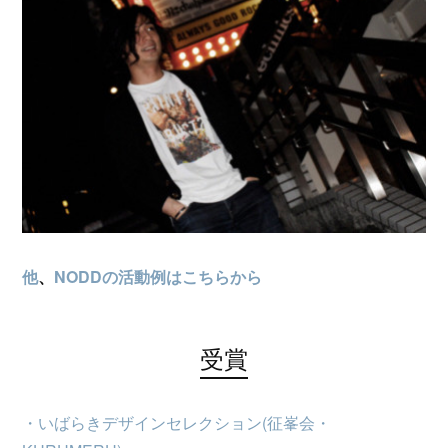
他
、
NODDの活動例はこちらから
受賞
・いばらきデザインセレクション(征峯会・