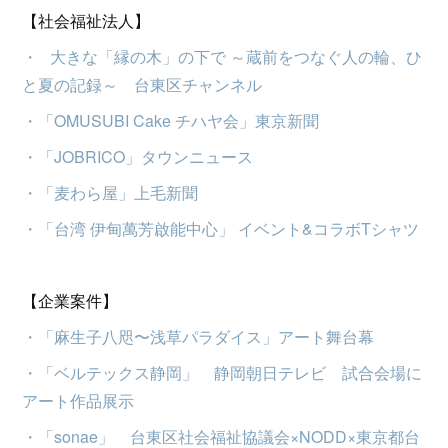
【社会福祉法人】
・ 大きな「縁の木」の下で ～蔵前をつなぐ人の輪、ひ
と夏の記録～ 台東区チャンネル
・「OMUSUBI Cake チハヤ会」東京新聞
・「JOBRICO」タウンニュース
・「麦わら屋」上毛新聞
・
「
台湾 伊甸萬芳啟能中心
」
イベント&コラボTシャツ
【企業案件】
・「麻生子八咫〜浅草パラダイス」アート舞台幕
・「ベルテックス静岡」 静岡朝日テレビ 試合会場に
アート作品展示
・「sonae」 台東区社会福祉協議会×NODD×東京都台