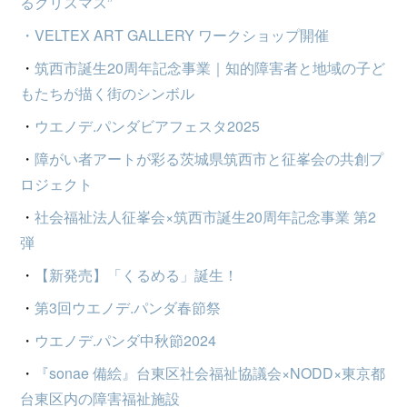
るクリスマス”
・VELTEX ART GALLERY ワークショップ開催
・
筑西市誕生20周年記念事業｜知的障害者と地域の子ど
もたちが描く街のシンボル
・
ウエノデ.パンダビアフェスタ2025
・
障がい者アートが彩る茨城県筑西市と征峯会の共創プ
ロジェクト
・
社会福祉法人征峯会×筑西市誕生20周年記念事業 第2
弾
・
【新発売】「くるめる」誕生！
・
第3回ウエノデ.パンダ春節祭
・
ウエノデ.パンダ中秋節2024
・
『sonae 備絵』台東区社会福祉協議会×NODD×東京都
台東区内の障害福祉施設