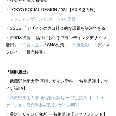
・社会福祉法人 征峯会
・TOKYO SOCIAL DESIGN 2024【AXIS協力展】
・フクシとデザイン 2023「No.6 広報」
・SSCS 「デザインの力は社会的な課題を解決できる」
・台東区役所 「福祉におけるブランディングデザイン
活用」
「工賃向上」
「SNS対策」
「写真撮影」
「ディス
プレイ」「販売接客」
『講師履歴』
・武蔵野美術大学 基礎デザイン学科 ー 特別講師【デザ
イン論ⅡA】
・武蔵野美術大学 通信教育課程 ー 特別講師【コミュニ
ケーション研究II/社会形成デザインIIIB】
・桑沢デザイン研究所 ー 特別講師【シブヤフォント】