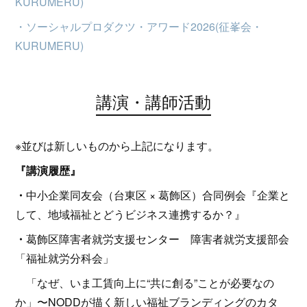
KURUMERU)
・ソーシャルプロダクツ・アワード2026(征峯会・
KURUMERU)
講演・講師活動
※並びは新しいものから上記になります。
『講演履歴』
・
中小企業同友会（台東区 × 葛飾区）合同例会『企業と
して、地域福祉とどうビジネス連携するか？』
・
葛飾区障害者就労支援センター 障害者就労支援部会
「福祉就労分科会」
「なぜ、いま工賃向上に“共に創る”ことが必要なの
か」〜NODDが描く新しい福祉ブランディングのカタ